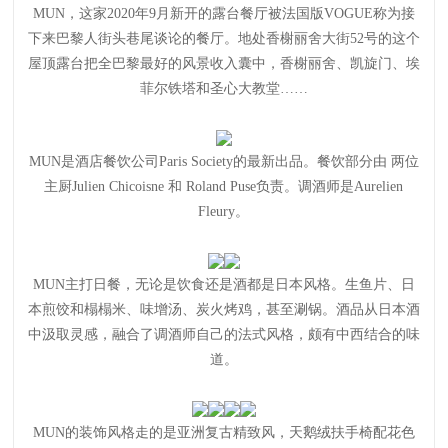
MUN，这家2020年9月新开的露台餐厅被法国版VOGUE称为接
下来巴黎人街头巷尾谈论的餐厅。地处香榭丽舍大街52号的这个
屋顶露台把全巴黎最好的风景收入囊中，香榭丽舍、凯旋门、埃
菲尔铁塔和圣心大教堂……
MUN是酒店餐饮公司Paris Society的最新出品。餐饮部分由 两位
主厨Julien Chicoisne 和 Roland Puse负责。调酒师是Aurelien
Fleury。
MUN主打日餐，无论是饮食还是酒都是日本风格。生鱼片、日
本煎饺和榻榻米、味增汤、炭火烤鸡，甚至涮锅。酒品从日本酒
中汲取灵感，融合了调酒师自己的法式风格，颇有中西结合的味
道。
MUN的装饰风格走的是亚洲复古精致风，天鹅绒扶手椅配花色