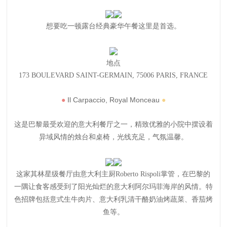
想要吃一顿露台经典豪华午餐这里是首选。
地点
173 BOULEVARD SAINT-GERMAIN, 75006 PARIS, FRANCE
●
Il Carpaccio, Royal Monceau
●
这是巴黎最受欢迎的意大利餐厅之一，精致优雅的小院中摆设着
异域风情的烛台和桌椅，光线充足，气氛温馨。
这家其林星级餐厅由意大利主厨Roberto Rispoli掌管，在巴黎的
一隅让食客感受到了阳光灿烂的意大利阿尔玛菲海岸的风情。
特
色招牌包括意式生牛肉片、意大利乳清干酪奶油烤蔬菜、香茄烤
鱼等。