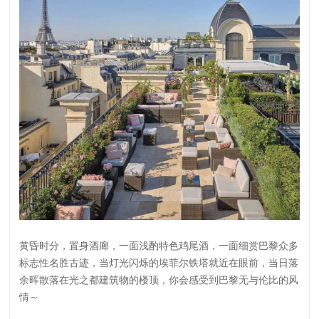
黄昏时分，置身酒廊，一面浅酌特色鸡尾酒，一面细赏巴黎众多
标志性名胜古迹，当灯光闪烁的埃菲尔铁塔就近在眼前，当日落
余晖散落在光之都建筑物的楼顶，你会感受到巴黎无与伦比的风
情～