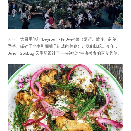
去年，大厨用他的“Beyrouth-Tel Aviv”菜（薄荷、欧芹、莳萝、
香菜、碾碎干小麦和葡萄干制成的美食）让我们惊叹。今年，
Julien Sebbag 又重新设计了一份包括地中海美食的素食菜单。