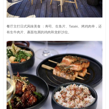
餐厅主打日式风味美食 ：寿司、生鱼片、Tataki、烤鸡肉串，还
有生牛肉片、裹面包屑的鸡肉和龙虾沙拉。