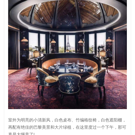
室外为明亮的小清新风，白色桌布、竹编格纹椅，白色遮阳棚，
再配有绝佳的巴黎美景和大片绿植，在这里度过一个下午，那可
真是太惬意了!