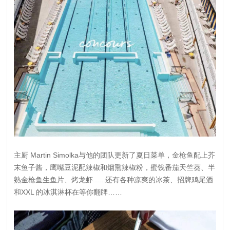
主厨 Martin Simolka与他的团队更新了夏日菜单，金枪鱼配上芥
末鱼子酱，鹰嘴豆泥配辣椒和烟熏辣椒粉，蜜饯番茄天竺葵、半
熟金枪鱼生鱼片、烤龙虾......还有各种凉爽的冰茶、招牌鸡尾酒
和XXL 的冰淇淋杯在等你翻牌……