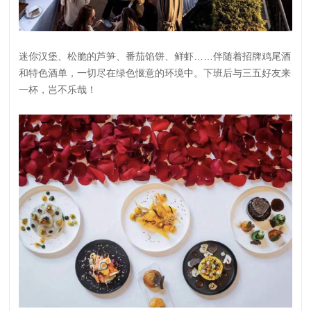
迷你汉堡、松脆的芦笋、番茄馅饼、鲜虾……伴随着招牌鸡尾酒
和特色酒单，一切尽在绿色惬意的环境中。下班后与三五好友来
一杯，岂不乐哉！