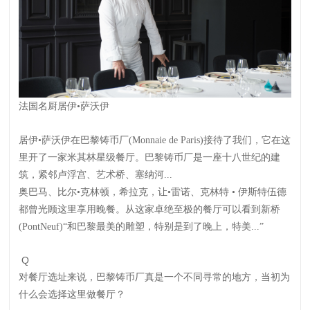
法国名厨居伊•萨沃伊
居伊•萨沃伊在巴黎铸币厂(Monnaie de Paris)接待了我们，它在这
里开了一家米其林星级餐厅。巴黎铸币厂是一座十八世纪的建
筑，紧邻卢浮宫、艺术桥、塞纳河...
奥巴马、比尔•克林顿，希拉克，让•雷诺、克林特 • 伊斯特伍德
都曾光顾这里享用晚餐。从这家卓绝至极的餐厅可以看到新桥
(PontNeuf)“和巴黎最美的雕塑，特别是到了晚上，特美...”
Q
对餐厅选址来说，巴黎铸币厂真是一个不同寻常的地方，当初为
什么会选择这里做餐厅？