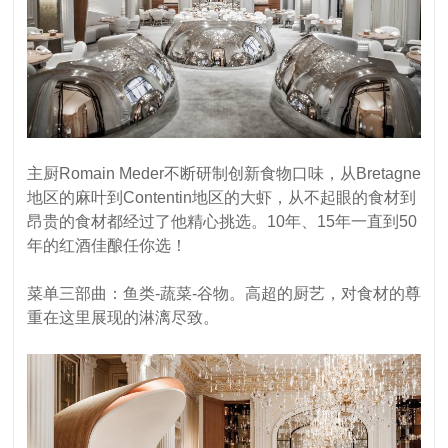
主厨
Romain Meder
不断研制创新食物口味，从
Bretagne
地区的麻叶到
Contentin
地区的大虾，从不起眼的食材到
昂贵的食材都经过了他精心挑选。10年、15年一直到50
年的红酒佳酿任你选！
菜单三部曲：鱼类
-
蔬菜
-
谷物。高超的厨艺，对食材的尊
重在这里展现的淋漓尽致。