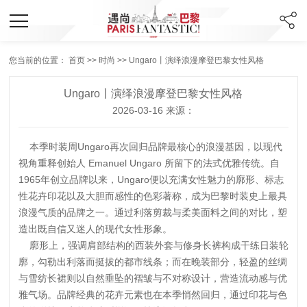
您当前的位置：
首页
>>
时尚
>> Ungaro丨演绎浪漫摩登巴黎女性风格
Ungaro丨演绎浪漫摩登巴黎女性风格
2026-03-16 来源：
本季时装周Ungaro再次回归品牌最核心的浪漫基因，以现代
视角重释创始人 Emanuel Ungaro 所留下的法式优雅传统。自
1965年创立品牌以来，Ungaro便以充满女性魅力的廓形、标志
性花卉印花以及大胆而感性的色彩著称，成为巴黎时装史上最具
浪漫气质的品牌之一。通过利落剪裁与柔美面料之间的对比，塑
造出既自信又迷人的现代女性形象。
廓形上，强调肩部结构的西装外套与修身长裤构成干练日装轮
廓，勾勒出利落而挺拔的都市线条；而在晚装部分，轻盈的丝绸
与雪纺长裙则以自然垂坠的褶皱与不对称设计，营造流动感与优
雅气场。品牌经典的花卉元素也在本季悄然回归，通过印花与色