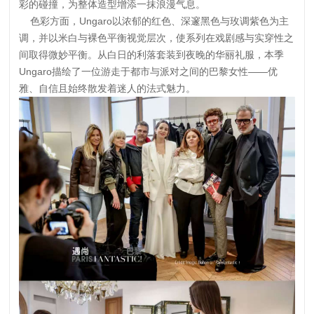
彩的碰撞，为整体造型增添一抹浪漫气息。
色彩方面，Ungaro以浓郁的红色、深邃黑色与玫调紫色为主
调，并以米白与裸色平衡视觉层次，使系列在戏剧感与实穿性之
间取得微妙平衡。从白日的利落套装到夜晚的华丽礼服，本季
Ungaro描绘了一位游走于都市与派对之间的巴黎女性——优
雅、自信且始终散发着迷人的法式魅力。