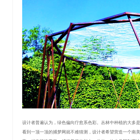
设计者普遍认为，绿色偏向疗愈系色彩。丛林中种植的大多
看到一顶一顶的捕梦网就不难猜测，设计者希望
营造一个南