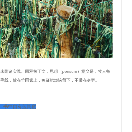
尚未附诸实践。回溯
拉丁文，思想（
pensum
）
意义是，牧人每
条毛线，放在竹围篱上，象征把烦恼留下
，不带在身旁。
、书中自有蓝闺蜜