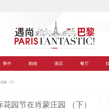
事件
购物
酒店
餐厅
庄园 （下）
际花园节在肖蒙庄园 （下）