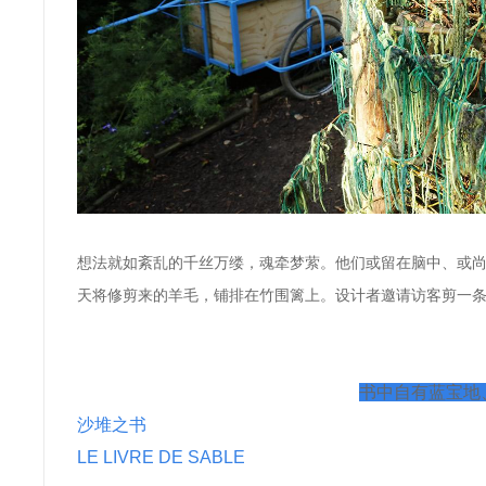
想法就如紊乱的千丝万缕，魂牵梦萦。他们或留在脑中、或
天将修剪来的羊毛，铺排在竹围篱上。设计者邀请访客
剪一
书中自有蓝宝地
沙堆之书
LE LIVRE DE SABLE