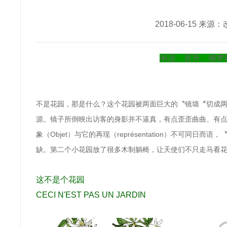
2018-06-15 来源
闲适、晋升、捕梦
不是花园，那是什么？这个花园被两面巨大的
〝镜墙〞
切成
源。镜子所倒映出访客的身影并不逼真，有点歪歪曲曲、有
象（Objet）与它的再现（représentation）不可
缺。第二个小花园放了很多
木制躺椅，让天使们不只走马看
这不是个花园
CECI N'EST PAS UN JARDIN