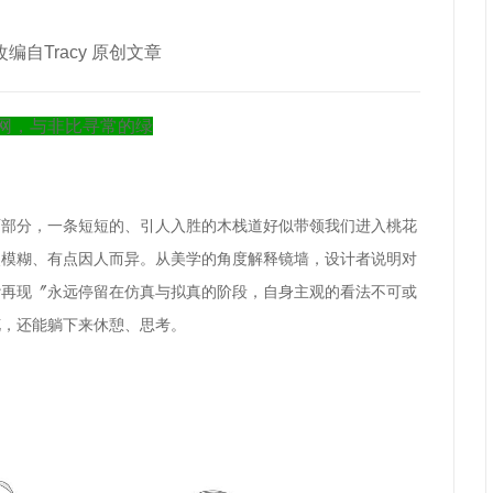
：改编自Tracy 原创文章
网，与非比寻常的绿
两部分，一条短短的、
引人入胜的木栈道
好似带领我们进入桃花
点模糊、有点因人而异。从美学的角度解释镜墙，设计者说明对
同日而语，〝再现〞永远停留在仿真与拟真的阶段，自身主观的看法不可或
花，还能躺下来休憩、思考
。