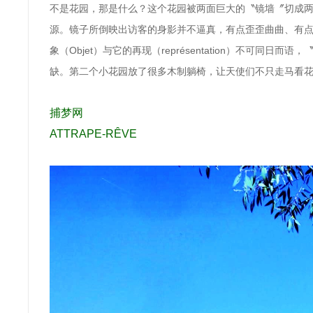
不是花园，那是什么？这个花园被两面巨大的
〝镜墙〞
切成
源。镜子所倒映出访客的身影并不逼真，有点歪歪曲曲、有
象（Objet）与它的再现（représentation）不可
缺。第二个小花园放了很多
木制躺椅，让天使们不只走马看
捕梦网
ATTRAPE-RÊVE