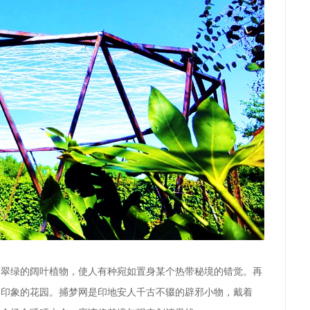
是翠绿的阔叶植物，使人有种宛如置身某个热带秘境的错觉。再
美印象的花园
。捕梦网是印地安人千古不辍的
辟邪小物
，戴着