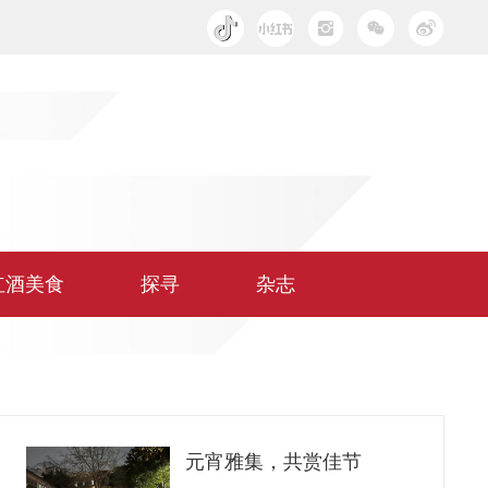
红酒美食
探寻
杂志
元宵雅集，共赏佳节