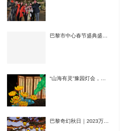
巴黎市中心春节盛典盛大开幕，共庆新春佳节
“山海有灵”豫园灯会，点亮巴黎的夜晚
巴黎奇幻秋日｜2023万圣节超全指南！