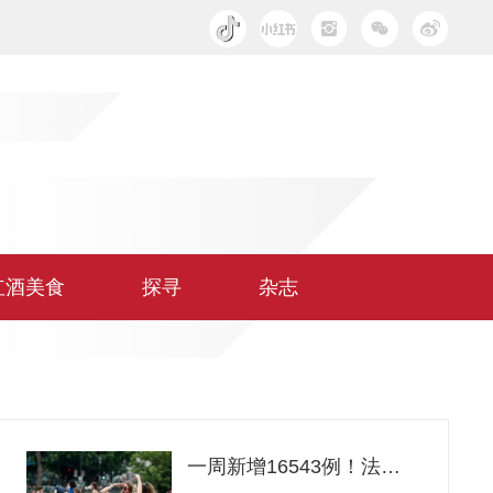
红酒美食
探寻
杂志
一周新增16543例！法式魔幻抗疫让人想“自闭”……