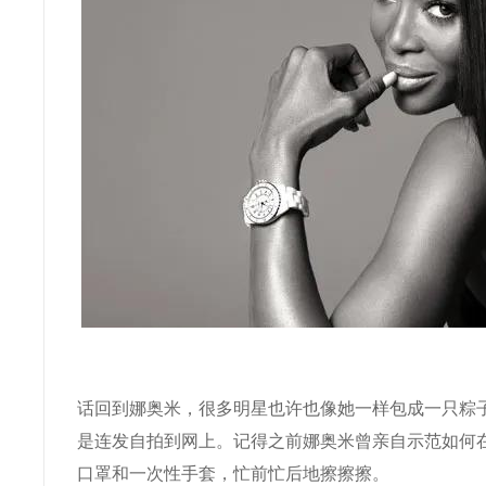
话回到娜奥米，很多明星也许也像她一样包成一只粽
是连发自拍到网上。记得之前娜奥米曾亲自示范如何
口罩和一次性手套，忙前忙后地擦擦擦。