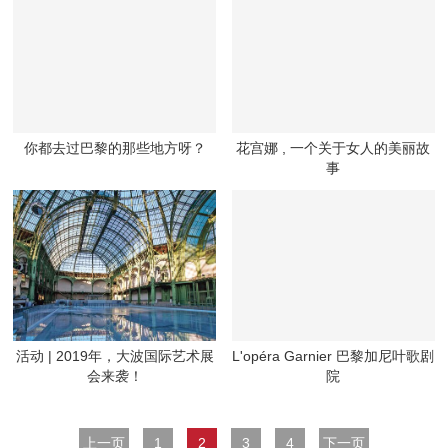
你都去过巴黎的那些地方呀？
花宫娜 , 一个关于女人的美丽故
事
活动 | 2019年，大波国际艺术展
L'opéra Garnier 巴黎加尼叶歌剧
会来袭！
院
上一页
1
2
3
4
下一页