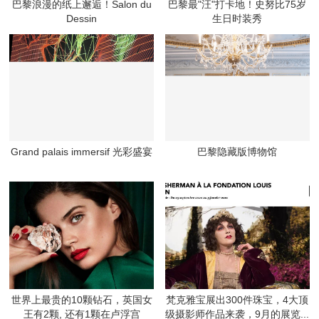
巴黎浪漫的纸上邂逅！Salon du
巴黎最"汪"打卡地！史努比75岁
Dessin
生日时装秀
Grand palais immersif 光彩盛宴
巴黎隐藏版博物馆
世界上最贵的10颗钻石，英国女
梵克雅宝展出300件珠宝，4大顶
王有2颗, 还有1颗在卢浮宫
级摄影师作品来袭，9月的展览...