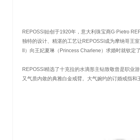
REPOSSI始创于1920年，意大利珠宝商G·Pietr
独特的设计、精湛的工艺让REPOSSI成为摩纳哥王室
II）向王妃夏琳（Princess Charlene）求婚时就钦
REPOSSI精选了十克拉的水滴形主钻致敬曾是职
又气质内敛的典雅白金戒臂。大气婉约的订婚戒指和