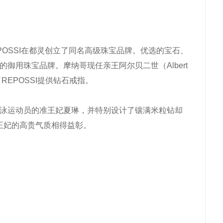
o REPOSSI在都灵创立了同名高级珠宝品牌。优选的宝石、
的御用珠宝品牌。摩纳哥现任亲王阿尔贝二世（Albert
定了REPOSSI提供钻石戒指。
业游泳运动员的准王妃夏琳，并特别设计了镶满米粒钻却
王妃的高贵气质相得益彰。