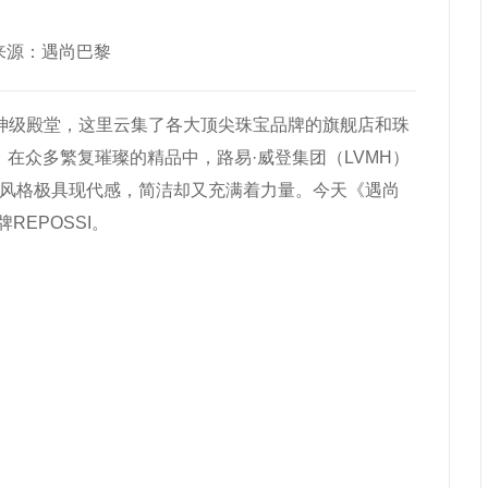
26 来源：遇尚巴黎
宝界的神级殿堂，这里云集了各大顶尖珠宝品牌的旗舰店和珠
在众多繁复璀璨的精品中，路易·威登集团（LVMH）
珠宝风格极具现代感，简洁却又充满着力量。今天《遇尚
EPOSSI。