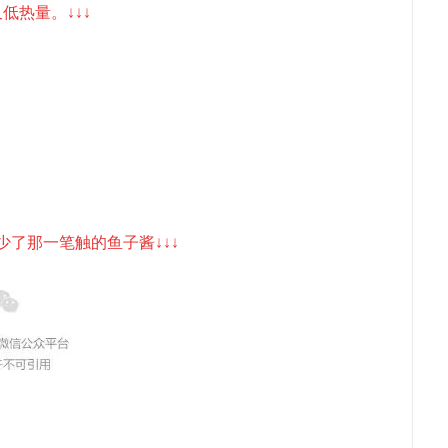
又低热量。↓↓↓
少了那一笔触的鱼子酱↓↓↓