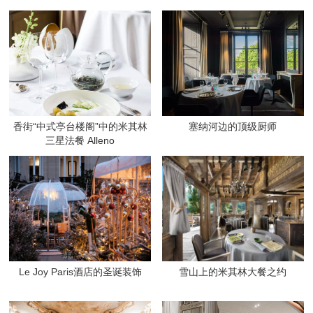
香街“中式亭台楼阁”中的米其林
塞纳河边的顶级厨师
三星法餐 Alleno
Le Joy Paris酒店的圣诞装饰
雪山上的米其林大餐之约